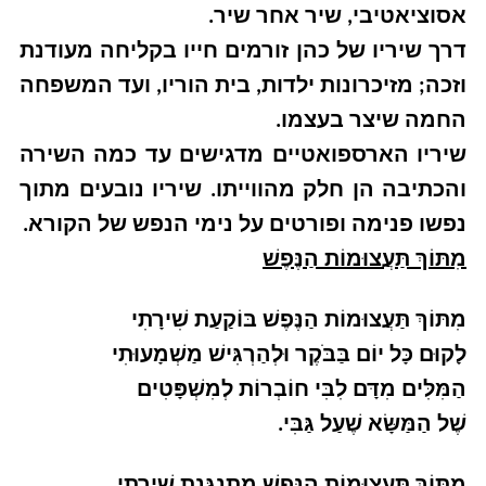
אסוציאטיבי, שיר אחר שיר.
דרך שיריו של כהן זורמים חייו בקליחה מעודנת
וזכה; מזיכרונות ילדות, בית הוריו, ועד המשפחה
החמה שיצר בעצמו.
שיריו הארספואטיים מדגישים עד כמה השירה
והכתיבה הן חלק מהווייתו. שיריו נובעים מתוך
נפשו פנימה ופורטים על נימי הנפש של הקורא.
מִתּוֹךְ תַּעֲצוּמוֹת הַנֶּפֶשׁ
מִתּוֹךְ תַּעֲצוּמוֹת הַנֶּפֶשׁ בּוֹקַעַת שִׁירָתִי
לָקוּם כָּל יוֹם בַּבֹּקֶר וּלְהַרְגִּישׁ מַשְׁמָעוּתִי
הַמִּלִּים מִדָּם לִבִּי חוֹבְרוֹת לְמִשְׁפָּטִים
שֶׁל הַמַּשָּׂא שֶׁעַל גַּבִּי.
מִתּוֹךְ תַּעֲצוּמוֹת הַנֶּפֶשׁ מִתְנַגֶּנֶת שִׁירָתִי