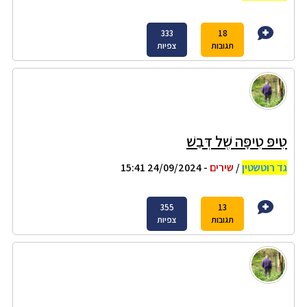
333
18
תגובות
צפיות
טִיפּ טִיפָּה שֶׁל דְּבַשׁ
גד רוטשטין
/
שירים
- 24/09/2024 15:41
355
13
תגובות
צפיות